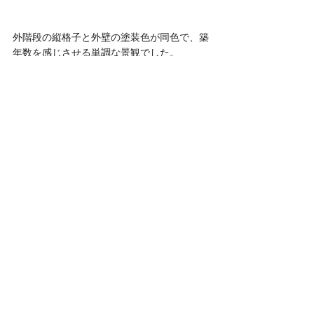
外階段の縦格子と外壁の塗装色が同色で、築
年数を感じさせる単調な景観でした。
After