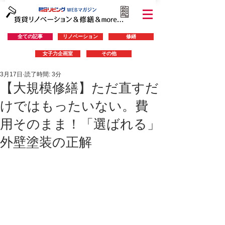
全ての記事
リノベーション
修繕
女子力企画室
その他
3月17日
読了時間: 3分
【大規模修繕】ただ直すだ
けではもったいない。費
用そのまま！「選ばれる」
外壁塗装の正解