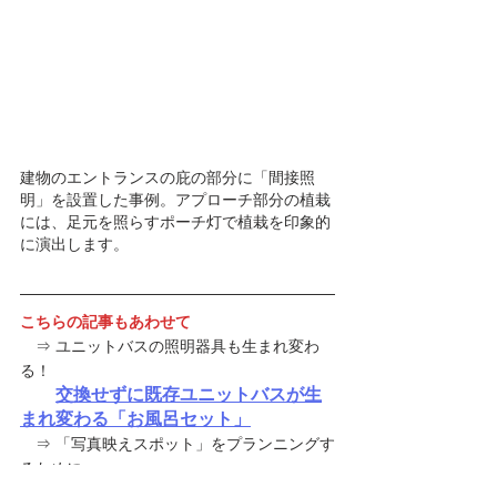
建物のエントランスの庇の部分に「間接照
明」を設置した事例。アプローチ部分の植栽
には、足元を照らすポーチ灯で植栽を印象的
に演出します。
こちらの記事もあわせて
　⇒ 
ユニットバスの照明器具も生まれ変わ
る！
交換せずに既存ユニットバスが生
まれ変わる「お風呂セット」
　⇒ 
「写真映えスポット」をプランニングす
るために…
「映え」と「節約」で入居決